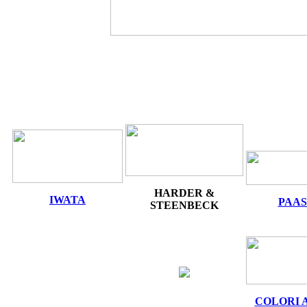
HARDER &
IWATA
PAA
STEENBECK
COLORI 