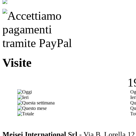
Visite
1
Og
Ier
Qu
Qu
Tot
Meisei International Srl
- Via B. Lorella