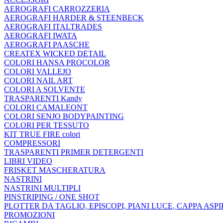
AEROGRAFI CARROZZERIA
AEROGRAFI HARDER & STEENBECK
AEROGRAFI ITALTRADES
AEROGRAFI IWATA
AEROGRAFI PAASCHE
CREATEX WICKED DETAIL
COLORI HANSA PROCOLOR
COLORI VALLEJO
COLORI NAIL ART
COLORI A SOLVENTE
TRASPARENTI Kandy
COLORI CAMALEONT
COLORI SENJO BODYPAINTING
COLORI PER TESSUTO
KIT TRUE FIRE colori
COMPRESSORI
TRASPARENTI PRIMER DETERGENTI
LIBRI VIDEO
FRISKET MASCHERATURA
NASTRINI
NASTRINI MULTIPLI
PINSTRIPING / ONE SHOT
PLOTTER DA TAGLIO, EPISCOPI, PIANI LUCE, CAPPA ASP
PROMOZIONI