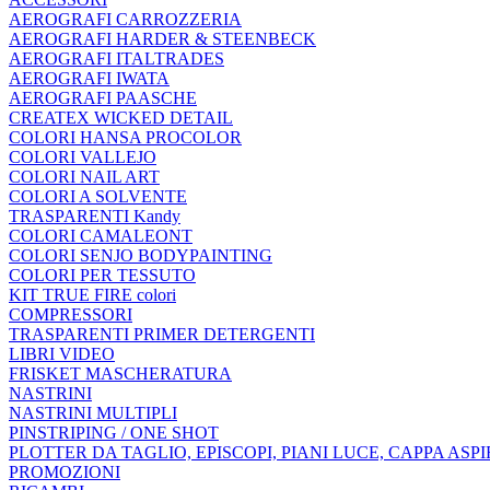
AEROGRAFI CARROZZERIA
AEROGRAFI HARDER & STEENBECK
AEROGRAFI ITALTRADES
AEROGRAFI IWATA
AEROGRAFI PAASCHE
CREATEX WICKED DETAIL
COLORI HANSA PROCOLOR
COLORI VALLEJO
COLORI NAIL ART
COLORI A SOLVENTE
TRASPARENTI Kandy
COLORI CAMALEONT
COLORI SENJO BODYPAINTING
COLORI PER TESSUTO
KIT TRUE FIRE colori
COMPRESSORI
TRASPARENTI PRIMER DETERGENTI
LIBRI VIDEO
FRISKET MASCHERATURA
NASTRINI
NASTRINI MULTIPLI
PINSTRIPING / ONE SHOT
PLOTTER DA TAGLIO, EPISCOPI, PIANI LUCE, CAPPA ASP
PROMOZIONI