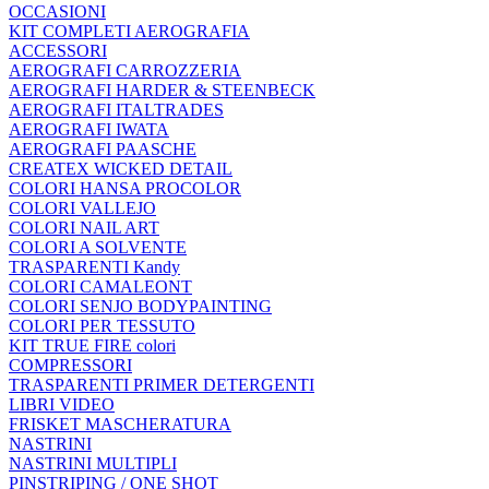
OCCASIONI
KIT COMPLETI AEROGRAFIA
ACCESSORI
AEROGRAFI CARROZZERIA
AEROGRAFI HARDER & STEENBECK
AEROGRAFI ITALTRADES
AEROGRAFI IWATA
AEROGRAFI PAASCHE
CREATEX WICKED DETAIL
COLORI HANSA PROCOLOR
COLORI VALLEJO
COLORI NAIL ART
COLORI A SOLVENTE
TRASPARENTI Kandy
COLORI CAMALEONT
COLORI SENJO BODYPAINTING
COLORI PER TESSUTO
KIT TRUE FIRE colori
COMPRESSORI
TRASPARENTI PRIMER DETERGENTI
LIBRI VIDEO
FRISKET MASCHERATURA
NASTRINI
NASTRINI MULTIPLI
PINSTRIPING / ONE SHOT